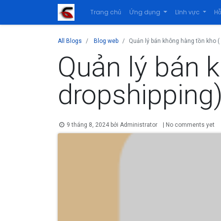
Trang chủ
Ứng dụng
Lĩnh vực
Hỗ
All Blogs
Blog web
Quản lý bán không hàng tồn kho ( 
Quản lý bán k
dropshipping)
9 tháng 8, 2024
bởi
Administrator
| No comments yet