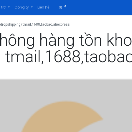
0
 trợ
Công ty
Liên hệ
dropshipping) tmail,1688,taobao,aliexpress
hông hàng tồn kho
 tmail,1688,taobao