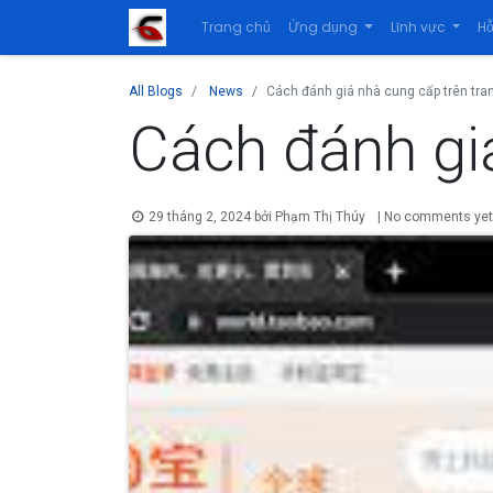
Trang chủ
Ứng dụng
Lĩnh vực
Hỗ
All Blogs
News
Cách đánh giá nhà cung cấp trên tra
Cách đánh giá
29 tháng 2, 2024
bởi
Phạm Thị Thúy
| No comments ye