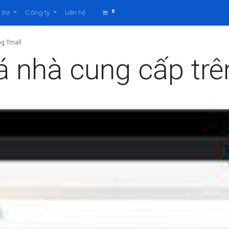
0
 trợ
Công ty
Liên hệ
ng Tmall
 nhà cung cấp trê
t