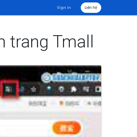
Sign in
Liên hệ
n trang Tmall