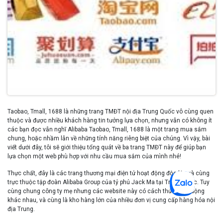
Taobao, Tmall, 1688 là những trang TMĐT nội địa Trung Quốc vô cùng quen
thuộc và được nhiều khách hàng tin tưởng lựa chọn, nhưng vẫn có không ít
các bạn đọc vẫn nghĩ Alibaba Taobao, Tmall, 1688 là một trang mua sắm
chung, hoặc nhầm lẫn về những tính năng riêng biệt của chúng. Vì vậy, bài
viết dưới đây, tôi sẽ giới thiệu tổng quát về ba trang TMĐT này để giúp bạn
lựa chọn một web phù hợp với nhu cầu mua sắm của mình nhé!
Thực chất, đây là các trang thương mại điện tử hoạt động độc lập và cùng
trực thuộc tập đoàn Alibaba Group của tỷ phú Jack Ma tại Trung Quốc. Tuy
cùng chung công ty mẹ nhưng các website này có cách thức hoạt động
khác nhau, và cùng là kho hàng lớn của nhiều đơn vị cung cấp hàng hóa nội
địa Trung.