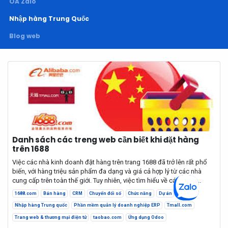
OA Zalo
Nhập hàng Trung Quốc
Blog web
Danh sách các treng web cần biết khi đặt hàng
trên 1688
Việc các nhà kinh doanh đặt hàng trên trang 1688 đã trở lên rất phổ
biến, với hàng triệu sản phẩm đa dạng và giá cả hợp lý từ các nhà
cung cấp trên toàn thế giới. Tuy nhiên, việc tìm hiểu về các trang...
1688.com
Bán hàng
CRM
Chuyển đổi số
Chức năng
Dự án
Nhập hàng Trung quốc
Phần mềm quản lý doanh nghiệp ERP
Tmall.com
Trang web & thương mại điện tử
taobao.com
Ứng dụng Odoo